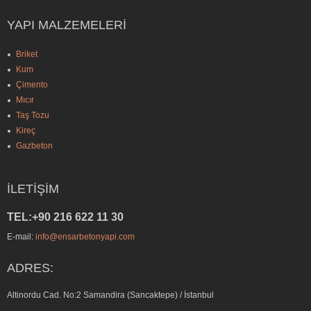
YAPI MALZEMELERI
Briket
Kum
Çimento
Mıcır
Taş Tozu
Kireç
Gazbeton
İLETIŞIM
TEL:+90 216 622 11 30
E-mail:
info@ensarbetonyapi.com
ADRES:
Altinordu Cad. No:2 Samandira (Sancaktepe) / İstanbul